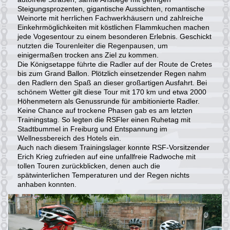
Steigungsprozenten, gigantische Aussichten, romantische
Weinorte mit herrlichen Fachwerkhäusern und zahlreiche
Einkehrmöglichkeiten mit köstlichen Flammkuchen machen
jede Vogesentour zu einem besonderen Erlebnis. Geschickt
nutzten die Tourenleiter die Regenpausen, um
einigermaßen trocken ans Ziel zu kommen.
Die Königsetappe führte die Radler auf der Route de Cretes
bis zum Grand Ballon. Plötzlich einsetzender Regen nahm
den Radlern den Spaß an dieser großartigen Ausfahrt. Bei
schönem Wetter gilt diese Tour mit 170 km und etwa 2000
Höhenmetern als Genussrunde für ambitionierte Radler.
Keine Chance auf trockene Phasen gab es am letzten
Trainingstag. So legten die RSFler einen Ruhetag mit
Stadtbummel in Freiburg und Entspannung im
Wellnessbereich des Hotels ein.
Auch nach diesem Trainingslager konnte RSF-Vorsitzender
Erich Krieg zufrieden auf eine unfallfreie Radwoche mit
tollen Touren zurückblicken, denen auch die
spätwinterlichen Temperaturen und der Regen nichts
anhaben konnten.